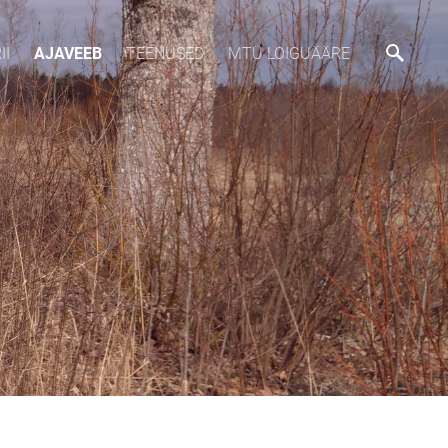
II
AJAVEEB
TEENUSED
MTÜ LOIGUÄÄRE