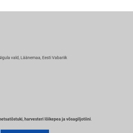
ru-Loigu
632 , Lääne-Nigula vald, Läänemaa, Eesti Vabarii
tsatõstuki, harvesteri lõikepea ja võsagiljotiini
.