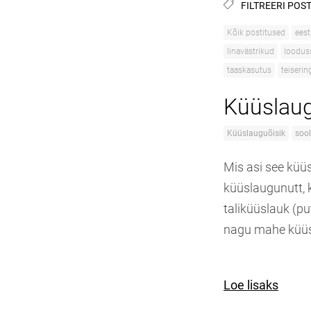
FILTREERI POST
Kõik postitused
eest
linavästrikud
loodus
taaskasutus
teiseri
Küüslaug
Küüslauguõisik
soo
Mis asi see küü
küüslaugunutt, k
taliküüslauk (pu
nagu mahe küüs
Loe lisaks