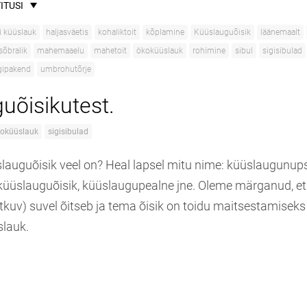
ITUSI
i küüslauk
haljasväetis
kohaliktoit
kõplamine
Küüslauguõisik
läänemaalt
sõbralik
mahemaaelu
mahetoit
ökoküüslauk
rohimine
sibul
sigisibulad
ngipakend
umbrohutõrje
uõisikutest.
loküüslauk
sigisibulad
slauguõisik veel on? Heal lapsel mitu nime: küüslaugunups
üüslauguõisik, küüslaugupealne jne. Oleme märganud, et p
tkuv) suvel õitseb ja tema õisik on toidu maitsestamiseks 
lauk.