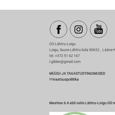
OÜ Läht
Loigu, Suure-Lähtru küla 90
tel. +372 51 62 167
l.gilden@gmail.com
MÜÜGI-JA TAGASTUSTINGIMUSED
P
rivaatsuspoliitika
Meetme 6.4 abil ostis Lähtru-Loigu OÜ me