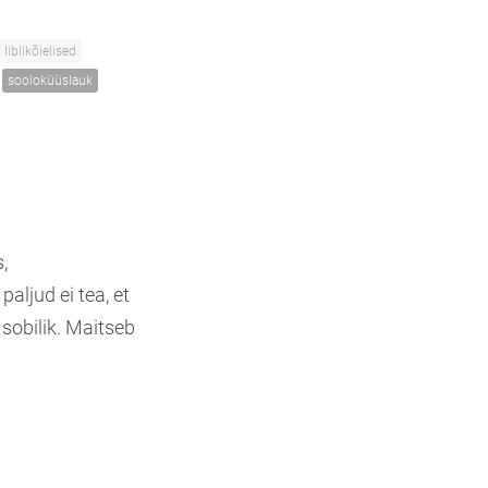
liblikõielised
sooloküüslauk
,
aljud ei tea, et
sobilik. Maitseb