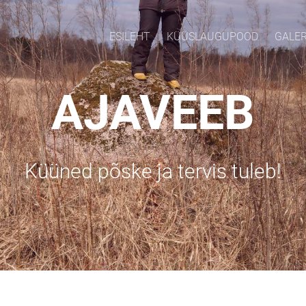
ESILEHT
KÜÜSLAUGUPOOD
GALER
AJAVEEB
Küüned põske ja tervis tuleb!