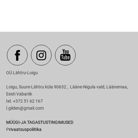
OÜ Lähtru-Loigu
Loigu, Suure-Lähtru küla 90632 , Lääne-Nigula vald, Läänemaa,
Eesti Vabariik
tel. +372 51 62 167
l.gilden@gmail.com
MÜÜGI-JA TAGASTUSTINGIMUSED
P
rivaatsuspoliitika