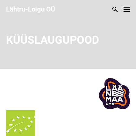
Lähtru-Loigu OÜ
KÜÜ
SLAUGUPOOD