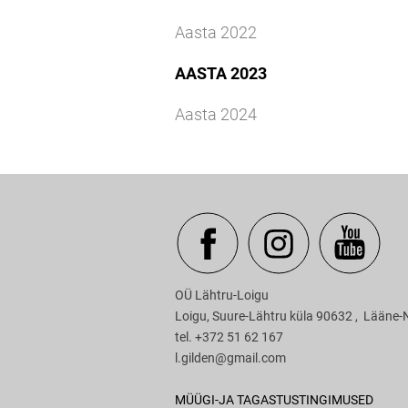
Aasta 2022
AASTA 2023
Aasta 2024
OÜ Läht
Loigu, Suure-Lähtru küla 90
tel. +372 51 62 167
l.gilden@gmail.com
MÜÜGI-JA TAGASTUSTINGIMUSED