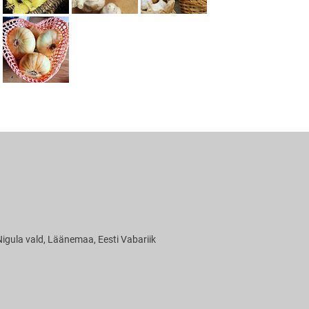
ru-Loigu
632 , Lääne-Nigula vald, Läänemaa, Eesti Vabarii