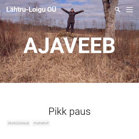
Lähtru-Loigu OÜ
AJAVEEB
Pikk paus
ökoküüslauk
mahetoit