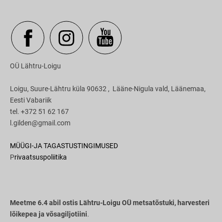
OÜ Lähtru-Loigu
Loigu, Suure-Lähtru küla 90632 , Lääne-Nigula vald, Läänemaa,
Eesti Vabariik
tel. +372 51 62 167
l.gilden@gmail.com
MÜÜGI-JA TAGASTUSTINGIMUSED
P
rivaatsuspoliitika
Meetme 6.4 abil ostis Lähtru-Loigu OÜ metsatõstuki, harvesteri
lõikepea ja võsagiljotiini
.