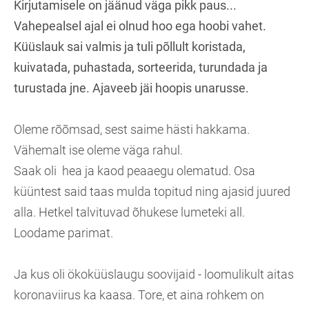
Kirjutamisele on jäänud väga pikk paus...
Vahepealsel ajal ei olnud hoo ega hoobi vahet.
Küüslauk sai valmis ja tuli põllult koristada,
kuivatada, puhastada, sorteerida, turundada ja
turustada jne. Ajaveeb jäi hoopis unarusse.
Oleme rõõmsad, sest saime hästi hakkama.
Vähemalt ise oleme väga rahul.
Saak oli hea ja kaod peaaegu olematud. Osa
küüntest said taas mulda topitud ning ajasid juured
alla. Hetkel talvituvad õhukese lumeteki all.
Loodame parimat.
Ja kus oli ökoküüslaugu soovijaid - loomulikult aitas
koronaviirus ka kaasa. Tore, et aina rohkem on