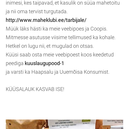
inimesi, kes taipavad, et kasulik on süüa mahetoitu
ja nii oma tervist turgutada.
http://www.maheklubi.ee/tarbijale/
Müük läks hästi ka meie veebipoes ja Coopis.
Mitmesse asutusse viisime tellimused ka kohale.
Hetkel on lugu nii, et mugulad on otsas.
Küüsi saab osta meie veebipoest koos keedetud
peediga
kuuslaugupood-1
ja varsti ka Haapsalu ja Uuemõisa Konsumist.
KÜÜSALAUK KASVAB ISE!