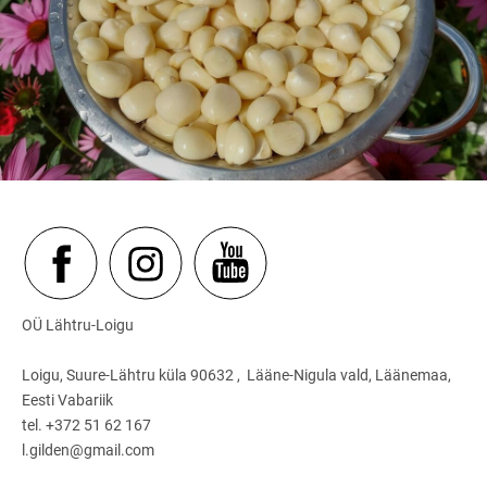
OÜ Lähtru-Loigu
Loigu, Suure-Lähtru küla 90632 , Lääne-Nigula vald, Läänemaa,
Eesti Vabariik
tel. +372 51 62 167
l.gilden@gmail.com