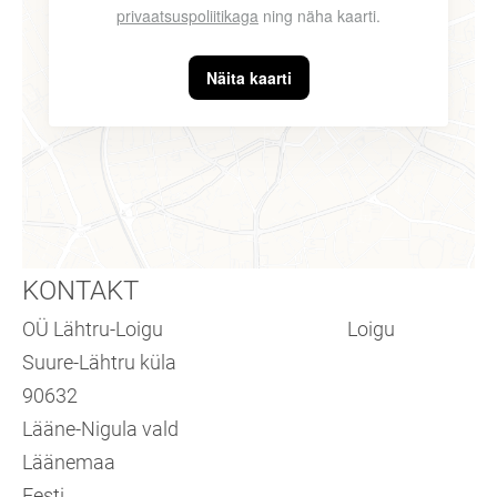
privaatsuspoliitikaga
ning näha kaarti.
Näita kaarti
KONTAKT
OÜ Lähtru-Loigu Loigu
Suure-Lähtru küla
90632
Lääne-Nigula vald
Läänemaa
Eesti