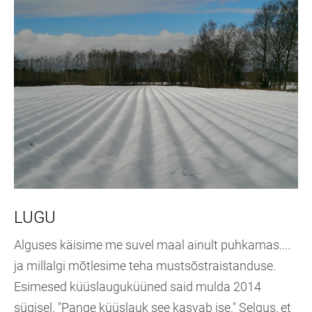
LUGU
Alguses käisime me suvel maal ainult puhkamas....
ja millalgi mõtlesime teha mustsõstraistanduse.
Esimesed küüslauguküüned said mulda 2014
sügisel. "Pange küüslauk see kasvab ise." Selgus, et