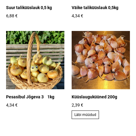
Suur taliküüslauk 0,5 kg
Väike taliküüslauk 0,5kg
6,88 €
4,34 €
Pesasibul Jõgeva 3 1kg
Küüslauguküüned 200g
4,34 €
2,39 €
Läbi müüdud